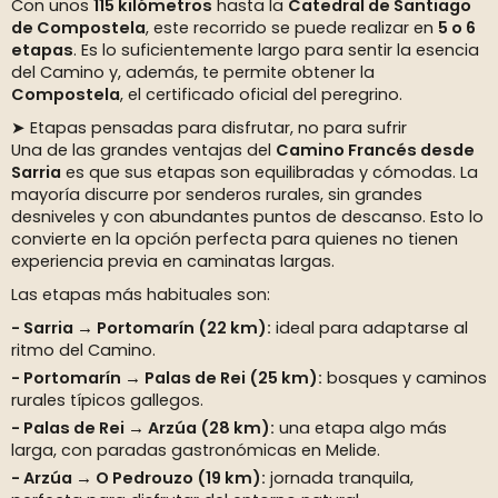
Con unos
115 kilómetros
hasta la
Catedral de Santiago
de Compostela
, este recorrido se puede realizar en
5 o 6
etapas
. Es lo suficientemente largo para sentir la esencia
del Camino y, además, te permite obtener la
Compostela
, el certificado oficial del peregrino.
➤ Etapas pensadas para disfrutar, no para sufrir
Una de las grandes ventajas del
Camino Francés desde
Sarria
es que sus etapas son equilibradas y cómodas. La
mayoría discurre por senderos rurales, sin grandes
desniveles y con abundantes puntos de descanso. Esto lo
convierte en la opción perfecta para quienes no tienen
experiencia previa en caminatas largas.
Las etapas más habituales son:
Sarria → Portomarín (22 km):
ideal para adaptarse al
ritmo del Camino.
Portomarín → Palas de Rei (25 km):
bosques y caminos
rurales típicos gallegos.
Palas de Rei → Arzúa (28 km):
una etapa algo más
larga, con paradas gastronómicas en Melide.
Arzúa → O Pedrouzo (19 km):
jornada tranquila,