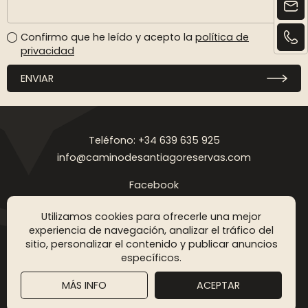
Confirmo que he leído y acepto la
política de
privacidad
ENVIAR
Teléfono: +34 639 635 925
info@caminodesantiagoreservas.com
Facebook
Instagram
Utilizamos cookies para ofrecerle una mejor
Aviso legal
Política de privacidad
Política de cookies
FAQ
Blog
experiencia de navegación, analizar el tráfico del
sitio, personalizar el contenido y publicar anuncios
Copyright © 2026 Camino de Santiago Reservas. Todos los
específicos.
derechos reservados
MÁS INFO
ACEPTAR
DISEÑO WEB SGM