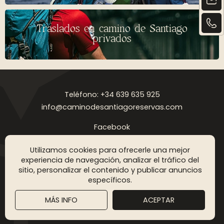
Traslados en camino de Santiago
privados
Teléfono: +34 639 635 925
info@caminodesantiagoreservas.com
Facebook
Instagram
Utilizamos cookies para ofrecerle una mejor
Aviso legal
Política de privacidad
Política de cookies
FAQ
Blog
experiencia de navegación, analizar el tráfico del
sitio, personalizar el contenido y publicar anuncios
Copyright © 2026 Camino de Santiago Reservas. Todos los
específicos.
derechos reservados
MÁS INFO
ACEPTAR
DISEÑO WEB SGM