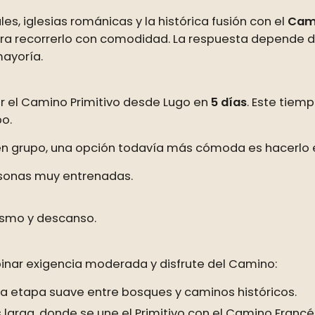
es, iglesias románicas y la histórica fusión con el
Cam
a recorrerlo con comodidad. La respuesta depende del r
ayoría.
r el Camino Primitivo desde Lugo en
5 días
. Este tiem
po.
 en grupo, una opción todavía más cómoda es hacerlo
rsonas muy entrenadas.
ismo y descanso.
inar exigencia moderada y disfrute del Camino:
a etapa suave entre bosques y caminos históricos.
arga, donde se une el Primitivo con el Camino Francé