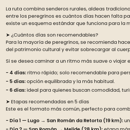
La ruta combina senderos rurales, aldeas tradicional
entre los peregrinos es cuántos días hacen falta par
existe un esquema estándar que funciona para la m
➤ ¿Cuántos días son recomendables?
Para la mayoría de peregrinos, se recomienda hace
del patrimonio cultural y evitar sobrecargar al cuer
Si se desea caminar a un ritmo más suave o viajar
4 días:
ritmo rápido; solo recomendable para pe
5 días:
opción equilibrada y la más habitual.
6 días:
ideal para quienes buscan comodidad, tur
➤ Etapas recomendadas en 5 días
Este es el formato más común, perfecto para comb
Día 1 — Lugo → San Román da Retorta (19 km):
un
Día 2 — San Román → Melide (28 km):
etapa más l