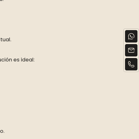
tual.
ción es ideal:
o.