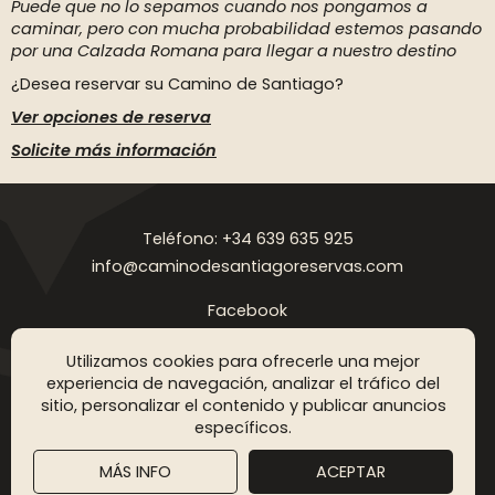
Puede que no lo sepamos cuando nos pongamos a
caminar, pero con mucha probabilidad estemos pasando
por una Calzada Romana para llegar a nuestro destino
¿Desea reservar su Camino de Santiago?
Ver opciones de reserva
Solicite más información
Teléfono: +34 639 635 925
info@caminodesantiagoreservas.com
Facebook
Instagram
Utilizamos cookies para ofrecerle una mejor
Aviso legal
Política de privacidad
Política de cookies
FAQ
Blog
experiencia de navegación, analizar el tráfico del
sitio, personalizar el contenido y publicar anuncios
Copyright © 2026 Camino de Santiago Reservas. Todos los
específicos.
derechos reservados
MÁS INFO
ACEPTAR
DISEÑO WEB SGM