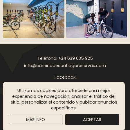
Teléfono: +34 639 635 925
info@caminodesantiagoreservas.com
Facebook
Instagram
Utilizamos cookies para ofrecerle una mejor
Aviso legal
Política de privacidad
Política de cookies
FAQ
Blog
experiencia de navegación, analizar el tráfico del
sitio, personalizar el contenido y publicar anuncios
Copyright © 2026 Camino de Santiago Reservas. Todos los
específicos.
derechos reservados
MÁS INFO
ACEPTAR
DISEÑO WEB SGM