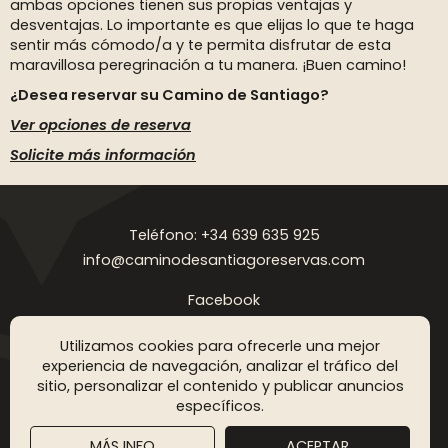
ambas opciones tienen sus propias ventajas y
desventajas. Lo importante es que elijas lo que te haga
sentir más cómodo/a y te permita disfrutar de esta
maravillosa peregrinación a tu manera. ¡Buen camino!
¿Desea reservar su Camino de Santiago?
Ver opciones de reserva
Solicite más información
Teléfono: +34 639 635 925
info@caminodesantiagoreservas.com
Facebook
Instagram
Utilizamos cookies para ofrecerle una mejor
Aviso legal
Política de privacidad
Política de cookies
FAQ
Blog
experiencia de navegación, analizar el tráfico del
sitio, personalizar el contenido y publicar anuncios
Copyright © 2026 Camino de Santiago Reservas. Todos los
específicos.
derechos reservados
MÁS INFO
ACEPTAR