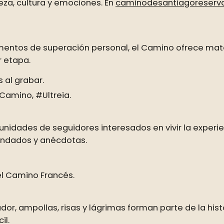
eza, cultura y emociones. En
caminodesantiagoreserv
entos de superación personal, el Camino ofrece materi
r etapa.
 al grabar.
amino, #Ultreia.
nidades de seguidores interesados en vivir la experie
endados y anécdotas.
el Camino Francés.
udor, ampollas, risas y lágrimas forman parte de la his
il.