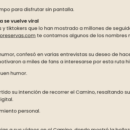
o para disfrutar sin pantalla.
a se vuelve viral
 y tiktokers que lo han mostrado a millones de segui
oreservas.com
te contamos algunos de los nombres 
y humor, confesó en varias entrevistas su deseo de hac
tivaron a miles de fans a interesarse por esta ruta hi
buen humor.
do su intención de recorrer el Camino, resaltando s
gital.
imiento personal.
cias a sus vídeos en el Camino, donde mostró la belle