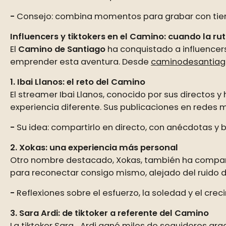
Consejo: combina momentos para grabar con tiemp
Influencers y tiktokers en el Camino: cuando la rut
El
Camino de Santiago
ha conquistado a influencers
emprender esta aventura. Desde
caminodesantiag
1. Ibai Llanos: el reto del Camino
El streamer Ibai Llanos, conocido por sus directos 
experiencia diferente. Sus publicaciones en redes mo
Su idea: compartirlo en directo, con anécdotas y 
2. Xokas: una experiencia más personal
Otro nombre destacado, Xokas, también ha comparti
para reconectar consigo mismo, alejado del ruido di
Reflexiones sobre el esfuerzo, la soledad y el crec
3. Sara Ardi: de tiktoker a referente del Camino
La tiktoker Sara_Ardi ganó miles de seguidores gra