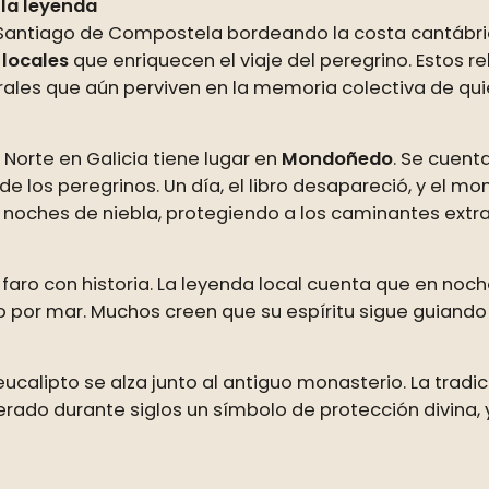
 la leyenda
a Santiago de Compostela bordeando la costa cantábric
 locales
que enriquecen el viaje del peregrino. Estos r
les que aún perviven en la memoria colectiva de quien
Norte en Galicia tiene lugar en
Mondoñedo
. Se cuent
 de los peregrinos. Un día, el libro desapareció, y el 
noches de niebla, protegiendo a los caminantes extra
 un faro con historia. La leyenda local cuenta que en 
 por mar. Muchos creen que su espíritu sigue guiando 
ucalipto se alza junto al antiguo monasterio. La tradic
derado durante siglos un símbolo de protección divina,