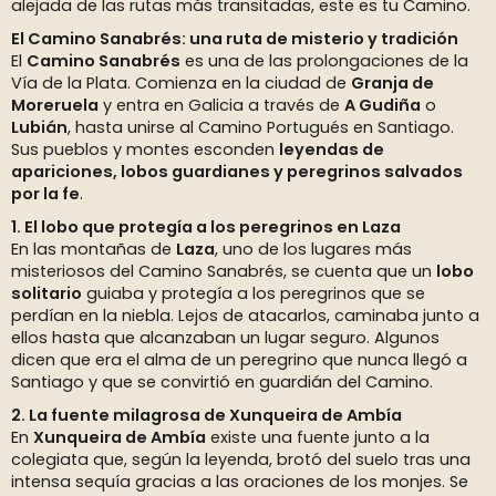
alejada de las rutas más transitadas, este es tu Camino.
El Camino Sanabrés: una ruta de misterio y tradición
El
Camino Sanabrés
es una de las prolongaciones de la
Vía de la Plata. Comienza en la ciudad de
Granja de
Moreruela
y entra en Galicia a través de
A Gudiña
o
Lubián
, hasta unirse al Camino Portugués en Santiago.
Sus pueblos y montes esconden
leyendas de
apariciones, lobos guardianes y peregrinos salvados
por la fe
.
1. El lobo que protegía a los peregrinos en Laza
En las montañas de
Laza
, uno de los lugares más
misteriosos del Camino Sanabrés, se cuenta que un
lobo
solitario
guiaba y protegía a los peregrinos que se
perdían en la niebla. Lejos de atacarlos, caminaba junto a
ellos hasta que alcanzaban un lugar seguro. Algunos
dicen que era el alma de un peregrino que nunca llegó a
Santiago y que se convirtió en guardián del Camino.
2. La fuente milagrosa de Xunqueira de Ambía
En
Xunqueira de Ambía
existe una fuente junto a la
colegiata que, según la leyenda, brotó del suelo tras una
intensa sequía gracias a las oraciones de los monjes. Se