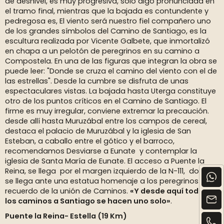
de desnivel, es muy progresiva, solo algo pronunciada en
el tramo final, mientras que la bajada es contundente y
pedregosa es, El viento será nuestro fiel compañero uno
de los grandes símbolos del Camino de Santiago, es la
escultura realizada por Vicente Galbete, que inmortalizó
en chapa a un pelotón de peregrinos en su camino a
Compostela. En una de las figuras que integran la obra se
puede leer: "Donde se cruza el camino del viento con el de
las estrellas". Desde la cumbre se disfruta de unas
espectaculares vistas. La bajada hasta Uterga constituye
otro de los puntos críticos en el Camino de Santiago. El
firme es muy irregular, conviene extremar la precaución.
desde allí hasta Muruzábal entre los campos de cereal,
destaca el palacio de Muruzábal y la iglesia de San
Esteban, a caballo entre el gótico y el barroco,
recomendamos Desviarse a Eunate y contemplar la
iglesia de Santa María de Eunate. El acceso a Puente la
Reina, se llega por el margen izquierdo de la N-111, donde
se llega ante una estatua homenaje a los peregrinos y
recuerdo de la unión de Caminos.
«Y desde aquí todos
los caminos a Santiago se hacen uno solo»
.
Puente la Reina- Estella (19 Km)