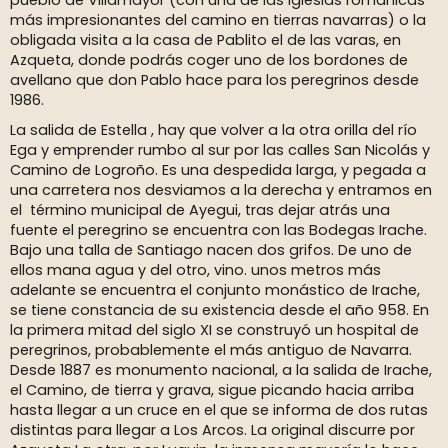
pueblo de Villamayor (con una de las iglesias románicas
más impresionantes del camino en tierras navarras) o la
obligada visita a la casa de Pablito el de las varas, en
Azqueta, donde podrás coger uno de los bordones de
avellano que don Pablo hace para los peregrinos desde
1986.
La salida de Estella , hay que volver a la otra orilla del río
Ega y emprender rumbo al sur por las calles San Nicolás y
Camino de Logroño. Es una despedida larga, y pegada a
una carretera nos desviamos a la derecha y entramos en
el término municipal de Ayegui, tras dejar atrás una
fuente el peregrino se encuentra con las Bodegas Irache.
Bajo una talla de Santiago nacen dos grifos. De uno de
ellos mana agua y del otro, vino. unos metros más
adelante se encuentra el conjunto monástico de Irache,
se tiene constancia de su existencia desde el año 958. En
la primera mitad del siglo XI se construyó un hospital de
peregrinos, probablemente el más antiguo de Navarra.
Desde 1887 es monumento nacional, a la salida de Irache,
el Camino, de tierra y grava, sigue picando hacia arriba
hasta llegar a un cruce en el que se informa de dos rutas
distintas para llegar a Los Arcos. La original discurre por