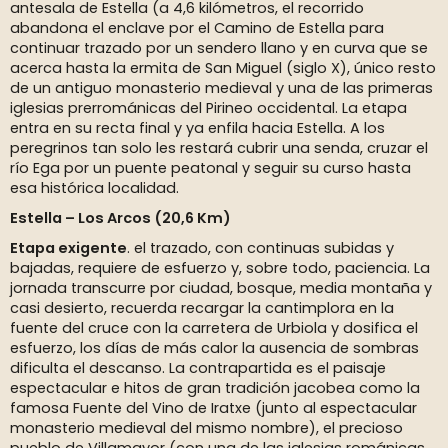
antesala de Estella (a 4,6 kilómetros, el recorrido
abandona el enclave por el Camino de Estella para
continuar trazado por un sendero llano y en curva que se
acerca hasta la ermita de San Miguel (siglo X), único resto
de un antiguo monasterio medieval y una de las primeras
iglesias prerrománicas del Pirineo occidental. La etapa
entra en su recta final y ya enfila hacia Estella. A los
peregrinos tan solo les restará cubrir una senda, cruzar el
río Ega por un puente peatonal y seguir su curso hasta
esa histórica localidad.
Estella – Los Arcos (20,6 Km)
Etapa exigente
. el trazado, con continuas subidas y
bajadas, requiere de esfuerzo y, sobre todo, paciencia. La
jornada transcurre por ciudad, bosque, media montaña y
casi desierto, recuerda recargar la cantimplora en la
fuente del cruce con la carretera de Urbiola y dosifica el
esfuerzo, los días de más calor la ausencia de sombras
dificulta el descanso. La contrapartida es el paisaje
espectacular e hitos de gran tradición jacobea como la
famosa Fuente del Vino de Iratxe (junto al espectacular
monasterio medieval del mismo nombre), el precioso