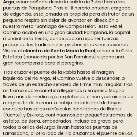
Arga
, acompañado desde la salida de Zubiri hasta las
puertas de Pamplona. Tras el itinerario anterior, cargado
de exigencia, esta jornada es propicia para disfrutar de un
pequeño respiro sin dejar de avanzar en dirección a
nuestra meta “Santiago de Compostela”, esta vez el
Camino acaba en una gran ciudad: Pamplona, la capital
mundial de la fiesta, donde podrán reponer fuerzas
probando los tradicionales pinchos y los vinos navarros.
Visitar el
claustro de Santa María la Real
, recorrer la Calle
Estafeta (conocida por los San Fermines) supone una
gran recompensa para el peregrino.
Tras cruzar el puente de la Rabia hasta el margen
izquierdo del río Arga, el Camino vuelve a descender, a
través de un estrecho sendero de firme muy irregular, tras
un tramo sobre carretera llegamos a empresa Magna
lleva más de medio siglo explotando el rico yacimiento de
magnesita de la zona. a cobijo de infinidad de hayas,
conduce hasta las minúsculas localidades de Illaratz
(fuente) y Eskirotz, continuamos por pequeños tramos de
asfalto, de tierra, empedrados, incluso de grava, pero
todos a orillas del Arga, llevan hasta las puertas de
Larrasoaña, al otro lado del río cruzamos el puente de Los