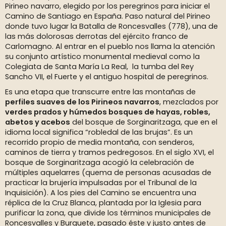
Pirineo navarro, elegido por los peregrinos para iniciar el
Camino de Santiago en España. Paso natural del Pirineo
donde tuvo lugar la Batalla de Roncesvalles (778), una de
las más dolorosas derrotas del ejército franco de
Carlomagno. Al entrar en el pueblo nos llama la atención
su conjunto artístico monumental medieval como la
Colegiata de Santa María La Real, la tumba del Rey
Sancho VII, el Fuerte y el antiguo hospital de peregrinos.
Es una etapa que transcurre entre las montañas de
perfiles suaves de los Pirineos navarros
, mezclados por
verdes prados y húmedos bosques de hayas, robles,
abetos y acebos
del bosque de Sorginaritzaga, que en el
idioma local significa “robledal de las brujas”. Es un
recorrido propio de media montaña, con senderos,
caminos de tierra y tramos pedregosos. En el siglo XVI, el
bosque de Sorginaritzaga acogió la celebración de
múltiples aquelarres (quema de personas acusadas de
practicar la brujería impulsadas por el Tribunal de la
Inquisición). A los pies del Camino se encuentra una
réplica de la Cruz Blanca, plantada por la Iglesia para
purificar la zona, que divide los términos municipales de
Roncesvalles y Burguete, pasado éste y justo antes de