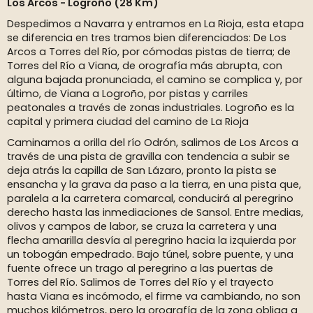
Los Arcos - Logroño (28 Km)
Despedimos a Navarra y entramos en La Rioja, esta etapa
se diferencia en tres tramos bien diferenciados: De Los
Arcos a Torres del Río, por cómodas pistas de tierra; de
Torres del Río a Viana, de orografía más abrupta, con
alguna bajada pronunciada, el camino se complica y, por
último, de Viana a Logroño, por pistas y carriles
peatonales a través de zonas industriales. Logroño es la
capital y primera ciudad del camino de La Rioja
Caminamos a orilla del río Odrón, salimos de Los Arcos a
través de una pista de gravilla con tendencia a subir se
deja atrás la capilla de San Lázaro, pronto la pista se
ensancha y la grava da paso a la tierra, en una pista que,
paralela a la carretera comarcal, conducirá al peregrino
derecho hasta las inmediaciones de Sansol. Entre medias,
olivos y campos de labor, se cruza la carretera y una
flecha amarilla desvía al peregrino hacia la izquierda por
un tobogán empedrado. Bajo túnel, sobre puente, y una
fuente ofrece un trago al peregrino a las puertas de
Torres del Río. Salimos de Torres del Río y el trayecto
hasta Viana es incómodo, el firme va cambiando, no son
muchos kilómetros, pero la orografía de la zona obliga a