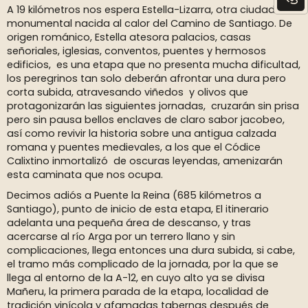
A 19 kilómetros nos espera Estella-Lizarra, otra ciudad
monumental nacida al calor del Camino de Santiago. De
origen románico, Estella atesora palacios, casas
señoriales, iglesias, conventos, puentes y hermosos
edificios, es una etapa que no presenta mucha dificultad,
los peregrinos tan solo deberán afrontar una dura pero
corta subida, atravesando viñedos y olivos que
protagonizarán las siguientes jornadas, cruzarán sin prisa
pero sin pausa bellos enclaves de claro sabor jacobeo,
así como revivir la historia sobre una antigua calzada
romana y puentes medievales, a los que el Códice
Calixtino inmortalizó de oscuras leyendas, amenizarán
esta caminata que nos ocupa.
Decimos adiós a Puente la Reina (685 kilómetros a
Santiago), punto de inicio de esta etapa, El itinerario
adelanta una pequeña área de descanso, y tras
acercarse al río Arga por un terrero llano y sin
complicaciones, llega entonces una dura subida, si cabe,
el tramo más complicado de la jornada, por la que se
llega al entorno de la A-12, en cuyo alto ya se divisa
Mañeru, la primera parada de la etapa, localidad de
tradición vinícola y afamadas tabernas después de