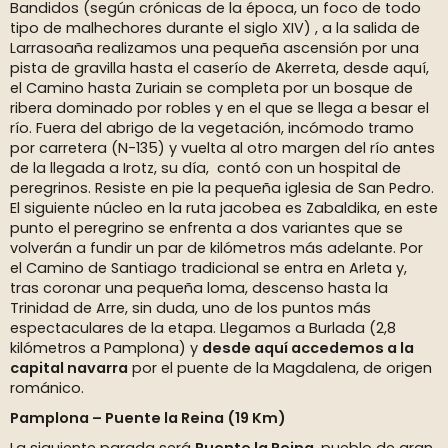
Bandidos (según crónicas de la época, un foco de todo
tipo de malhechores durante el siglo XIV) , a la salida de
Larrasoaña realizamos una pequeña ascensión por una
pista de gravilla hasta el caserío de Akerreta, desde aquí,
el Camino hasta Zuriain se completa por un bosque de
ribera dominado por robles y en el que se llega a besar el
río. Fuera del abrigo de la vegetación, incómodo tramo
por carretera (N-135) y vuelta al otro margen del río antes
de la llegada a Irotz, su día, contó con un hospital de
peregrinos. Resiste en pie la pequeña iglesia de San Pedro.
El siguiente núcleo en la ruta jacobea es Zabaldika, en este
punto el peregrino se enfrenta a dos variantes que se
volverán a fundir un par de kilómetros más adelante. Por
el Camino de Santiago tradicional se entra en Arleta y,
tras coronar una pequeña loma, descenso hasta la
Trinidad de Arre, sin duda, uno de los puntos más
espectaculares de la etapa. Llegamos a Burlada (2,8
kilómetros a Pamplona) y
desde aquí accedemos a la
capital navarra
por el puente de la Magdalena, de origen
románico.
Pamplona – Puente la Reina (19 Km)