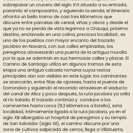
sobrepasar un crucero del siglo XVI situado a su entrada,
pasando el camposanto, y siguiendo la senda, el itinerario
afronta un bello tramo de casi tres kilómetros que
discurre entre parcelas de cereal, viñas y olivos y desde el
que ya no se pierda de vista legamos a Cirauqui, próximo
destino, enclavado en una colina, preciosa localidad , es
uno de los pueblos con mayor encanto del trazado
jacobeo en Navarra, con sus calles empinadas, los
peregrinos atravesarán una puerta de la antigua muralla
por la que se adentran en sus hermosas calles y plazas. El
Camino de Santiago utiliza en algunos tramos de esta
etapa una antigua calzada romana cuyos restos
principales aún son visibles en este lugar, los caminantes
se acercarán, entre filas de cipreses, hasta el puente de
Dorrondoa y siguiendo el recorrido atraviesan el viaducto
del canal de Alloz y poco después, la ruta jacobea ya orilla
al río Salado. El trazado continúa y conduce a los
caminantes hasta Lorca (9,3 kilómetros a Estella), esta
localidad, íntimamente ligada a la ruta jacobea, ya en el
siglo XIII albergaba un hospital de peregrinos y su templo
de San Salvador (siglo XII), el camino discurre por una
zona de cultivos salpicada de cerros, llega a Villatuerta,