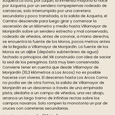
Azqueta La otra, por Luquin, la inmensa mayoría lo hace
por Azqueta, por un sendero rompepiernas rodeado de
carrascas, solo interrumpido por una carretera
secundaria y poco transitada, a la salida de Azqueta, el
Camino desciende para luego girar y comenzar la
ascensión de un kilómetro y medio hasta Villamayor de
Monjardín sobre un sendero estrecho y mal conservado,
rodeado de viñedos, antes de coronar, a mano derecha,
se encuentra la fuente de los Moros, pocos metros antes
de la llegada a Villamayor de Monjardín. La fuente de los
Moros es un aljibe (depósito subterráneo de agua)
fechado a principios del XIII construido con idea de saciar
la sed de los peregrinos. Está muy bien conservada.
Conviene tener en cuenta que desde Villamayor de
Monjardín (10,3 kilómetros a Los Arcos) no es posible
hacerse con víveres. El descenso hasta Los Arcos Como
no podía ser de otra forma, la salida de Villamayor de
Monjardín es un descenso a través de una empinada
pista, aledaña a un campo de viñedos, una vez abajo,
arranca un largo tramo de infinitas rectas sobre los
campos navarros. Solo rompen la monotonía un par de
cruces con carreteras secundarias.