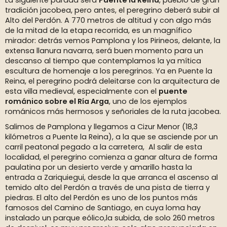
La siguiente parada será
Puente la Reina
, pueblo de gran
tradición jacobea, pero antes, el peregrino deberá subir al
Alto del Perdón. A 770 metros de altitud y con algo más
de la mitad de la etapa recorrida, es un magnífico
mirador: detrás vemos Pamplona y los Pirineos, delante, la
extensa llanura navarra, será buen momento para un
descanso al tiempo que contemplamos la ya mítica
escultura de homenaje a los peregrinos. Ya en Puente la
Reina, el peregrino podrá deleitarse con la arquitectura de
esta villa medieval, especialmente con el
puente
románico sobre el Ría Arga
, uno de los ejemplos
románicos más hermosos y señoriales de la ruta jacobea.
Salimos de Pamplona y llegamos a Cizur Menor (18,3
kilómetros a Puente la Reina), a la que se asciende por un
carril peatonal pegado a la carretera, Al salir de esta
localidad, el peregrino comienza a ganar altura de forma
paulatina por un desierto verde y amarillo hasta la
entrada a Zariquiegui, desde la que arranca el ascenso al
temido alto del Perdón a través de una pista de tierra y
piedras. El alto del Perdón es uno de los puntos más
famosos del Camino de Santiago, en cuya loma hay
instalado un parque eólico,la subida, de solo 260 metros