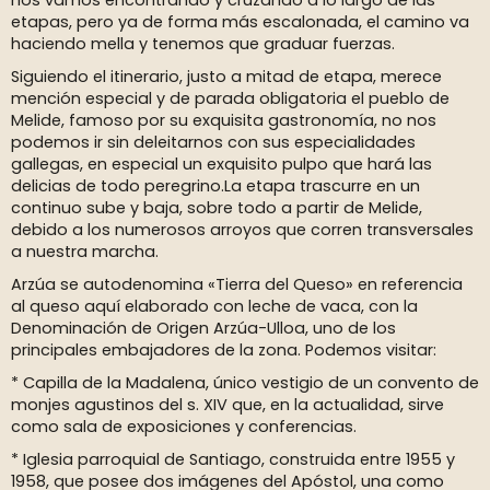
nos vamos encontrando y cruzando a lo largo de las
etapas, pero ya de forma más escalonada, el camino va
haciendo mella y tenemos que graduar fuerzas.
Siguiendo el itinerario, justo a mitad de etapa, merece
mención especial y de parada obligatoria el pueblo de
Melide, famoso por su exquisita gastronomía, no nos
podemos ir sin deleitarnos con sus especialidades
gallegas, en especial un exquisito pulpo que hará las
delicias de todo peregrino.La etapa trascurre en un
continuo sube y baja, sobre todo a partir de Melide,
debido a los numerosos arroyos que corren transversales
a nuestra marcha.
Arzúa se autodenomina «Tierra del Queso» en referencia
al queso aquí elaborado con leche de vaca, con la
Denominación de Origen Arzúa-Ulloa, uno de los
principales embajadores de la zona. Podemos visitar:
* Capilla de la Madalena, único vestigio de un convento de
monjes agustinos del s. XIV que, en la actualidad, sirve
como sala de exposiciones y conferencias.
* Iglesia parroquial de Santiago, construida entre 1955 y
1958, que posee dos imágenes del Apóstol, una como