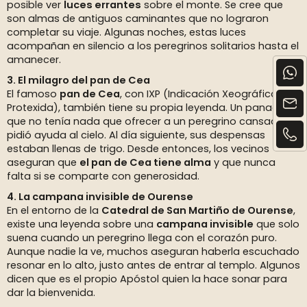
posible ver
luces errantes
sobre el monte. Se cree que
son almas de antiguos caminantes que no lograron
completar su viaje. Algunas noches, estas luces
acompañan en silencio a los peregrinos solitarios hasta el
amanecer.
3. El milagro del pan de Cea
El famoso
pan de Cea
, con IXP (Indicación Xeográfica
Protexida), también tiene su propia leyenda. Un panadero
que no tenía nada que ofrecer a un peregrino cansado
pidió ayuda al cielo. Al día siguiente, sus despensas
estaban llenas de trigo. Desde entonces, los vecinos
aseguran que
el pan de Cea tiene alma
y que nunca
falta si se comparte con generosidad.
4. La campana invisible de Ourense
En el entorno de la
Catedral de San Martiño de Ourense
,
existe una leyenda sobre una
campana invisible
que solo
suena cuando un peregrino llega con el corazón puro.
Aunque nadie la ve, muchos aseguran haberla escuchado
resonar en lo alto, justo antes de entrar al templo. Algunos
dicen que es el propio Apóstol quien la hace sonar para
dar la bienvenida.