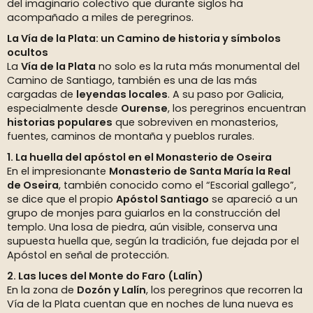
del imaginario colectivo que durante siglos ha
acompañado a miles de peregrinos.
La Vía de la Plata: un Camino de historia y símbolos
ocultos
La
Vía de la Plata
no solo es la ruta más monumental del
Camino de Santiago, también es una de las más
cargadas de
leyendas locales
. A su paso por Galicia,
especialmente desde
Ourense
, los peregrinos encuentran
historias populares
que sobreviven en monasterios,
fuentes, caminos de montaña y pueblos rurales.
1. La huella del apóstol en el Monasterio de Oseira
En el impresionante
Monasterio de Santa María la Real
de Oseira
, también conocido como el “Escorial gallego”,
se dice que el propio
Apóstol Santiago
se apareció a un
grupo de monjes para guiarlos en la construcción del
templo. Una losa de piedra, aún visible, conserva una
supuesta huella que, según la tradición, fue dejada por el
Apóstol en señal de protección.
2. Las luces del Monte do Faro (Lalín)
En la zona de
Dozón y Lalín
, los peregrinos que recorren la
Vía de la Plata cuentan que en noches de luna nueva es