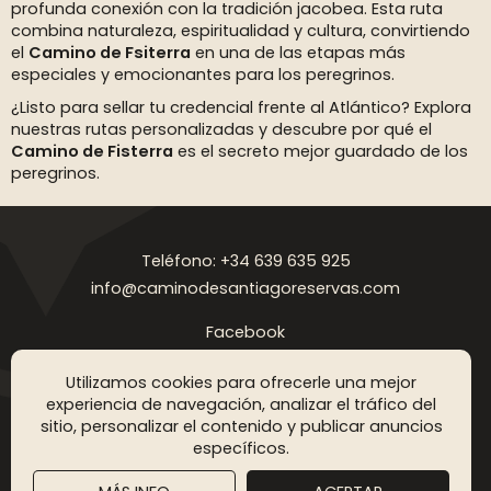
profunda conexión con la tradición jacobea. Esta ruta
combina naturaleza, espiritualidad y cultura, convirtiendo
el
Camino de Fsiterra
en una de las etapas más
especiales y emocionantes para los peregrinos.
¿Listo para sellar tu credencial frente al Atlántico? Explora
nuestras rutas personalizadas y descubre por qué el
Camino de Fisterra
es el secreto mejor guardado de los
peregrinos.
Teléfono: +34 639 635 925
info@caminodesantiagoreservas.com
Facebook
Instagram
Utilizamos cookies para ofrecerle una mejor
Aviso legal
Política de privacidad
Política de cookies
FAQ
Blog
experiencia de navegación, analizar el tráfico del
sitio, personalizar el contenido y publicar anuncios
Copyright © 2026 Camino de Santiago Reservas. Todos los
específicos.
derechos reservados