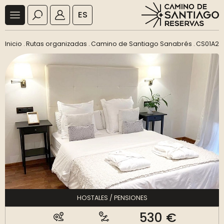
ES
Inicio
.
Rutas organizadas
.
Camino de Santiago Sanabrés
.
CS01A2
HOSTALES / PENSIONES
530 €