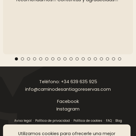
Teléfono: +34 639 635 925
info@caminodesantiagoreservas.com
Facebook
Instagram
Aviso legal
Política de privacidad
Política de cookies
FAQ
Blog
Copyright © 2026 Camino de Santiago Reservas. Todos los
Utilizamos cookies para ofrecerle una mejor
derechos reservados