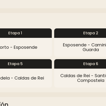
Etapa 1
Etapa 2
Esposende - Camin
orto - Esposende
Guarda
Etapa 5
Etapa 6
Caldas de Rei - Sant
dela - Caldas de Rei
Compostela
ión