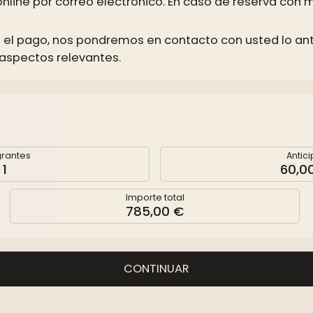
nline por correo electrónico. En caso de reserva con m
l pago, nos pondremos en contacto con usted lo antes
 aspectos relevantes.
grantes
Antic
1
60,0
Importe total
785,00 €
CONTINUAR