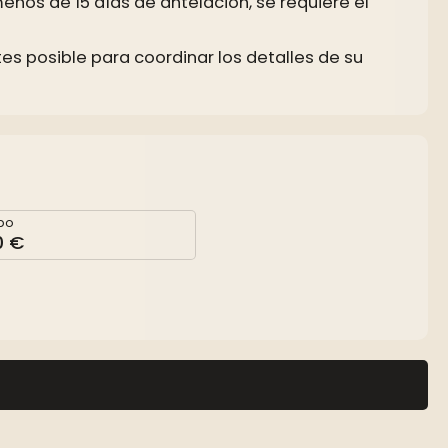
enos de 15 días de antelación, se requiere el
 posible para coordinar los detalles de su
ipo
0 €