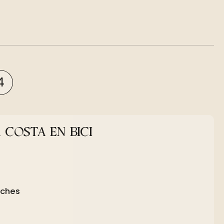
4
 COSTA EN BICI
oches