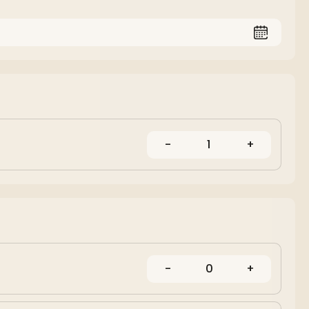
-
1
+
-
0
+