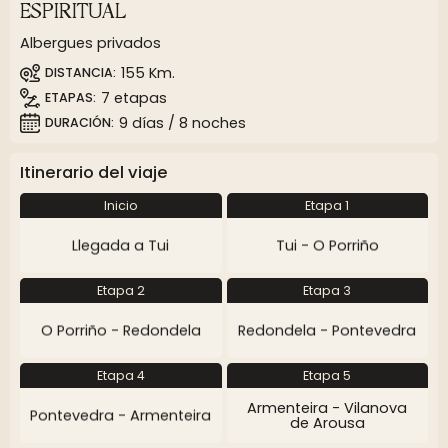
ESPIRITUAL
Albergues privados
155 Km.
DISTANCIA
7 etapas
ETAPAS
9 días / 8 noches
DURACIÓN
Itinerario del viaje
Inicio
Etapa 1
Llegada a Tui
Tui - O Porriño
Etapa 2
Etapa 3
O Porriño - Redondela
Redondela - Pontevedra
Etapa 4
Etapa 5
Armenteira - Vilanova
Pontevedra - Armenteira
de Arousa