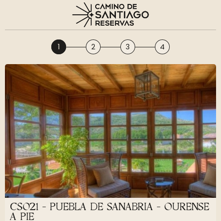
1
2
3
4
CS021 - PUEBLA DE SANABRIA - OURENSE
A PIE