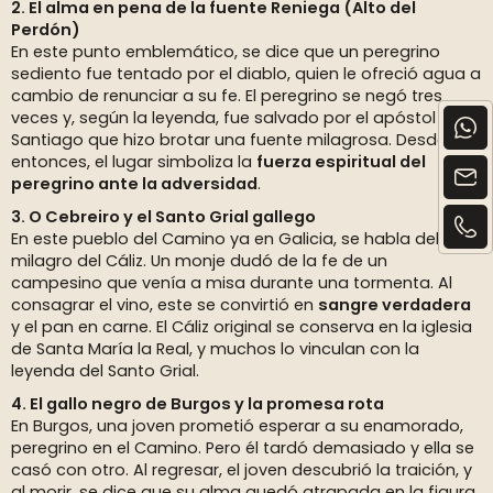
2. El alma en pena de la fuente Reniega (Alto del
Perdón)
En este punto emblemático, se dice que un peregrino
sediento fue tentado por el diablo, quien le ofreció agua a
cambio de renunciar a su fe. El peregrino se negó tres
veces y, según la leyenda, fue salvado por el apóstol
Santiago que hizo brotar una fuente milagrosa. Desde
entonces, el lugar simboliza la
fuerza espiritual del
peregrino ante la adversidad
.
3. O Cebreiro y el Santo Grial gallego
En este pueblo del Camino ya en Galicia, se habla del
milagro del Cáliz. Un monje dudó de la fe de un
campesino que venía a misa durante una tormenta. Al
consagrar el vino, este se convirtió en
sangre verdadera
y el pan en carne. El Cáliz original se conserva en la iglesia
de Santa María la Real, y muchos lo vinculan con la
leyenda del Santo Grial.
4. El gallo negro de Burgos y la promesa rota
En Burgos, una joven prometió esperar a su enamorado,
peregrino en el Camino. Pero él tardó demasiado y ella se
casó con otro. Al regresar, el joven descubrió la traición, y
al morir, se dice que su alma quedó atrapada en la figura