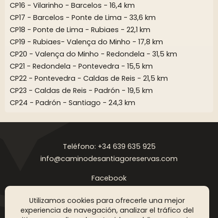
CP16 - Vilarinho - Barcelos - 16,4 km
CP17 - Barcelos - Ponte de Lima - 33,6 km
CP18 - Ponte de Lima - Rubiaes - 22,1 km
CP19 - Rubiaes- Valença do Minho - 17,8 km
CP20 - Valença do Minho - Redondela - 31,5 km
CP21 - Redondela - Pontevedra - 15,5 km
CP22 - Pontevedra - Caldas de Reis - 21,5 km
CP23 - Caldas de Reis - Padrón - 19,5 km
CP24 - Padrón - Santiago - 24,3 km
Teléfono: +34 639 635 925
info@caminodesantiagoreservas.com
Facebook
Instagram
Utilizamos cookies para ofrecerle una mejor
Aviso legal
Política de privacidad
Política de cookies
FAQ
Blog
experiencia de navegación, analizar el tráfico del