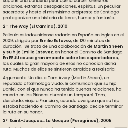
supone una condena peor que la cárcel. Siniestros
ancianos, extrañas desapariciones, espíritus, un peculiar
sacerdote y hasta el mismísimo arcipreste de Santiago
protagonizan una historia de terror, humor y fantasía.
2º. The Way (El Camino), 2010
Película estadounidense rodada en España en ingles en el
2009, dirigida por
Emilio Estevez
, de 120 minutos de
duración. Se trata de una colaboración de
Martin Sheen
y su hijo Emilio Estevez
, en honor al Camino de Santiago.
En EEUU causo gran impacto sobre los espectadores
,
los cuales la gran mayoría de ellos no conocían dicha
ruta. Muchos de ellos se sintieron atraídos a realizarla.
Argumento: Un día, a Tom Avery (Martín Sheen), un
reputado oftalmólogo viudo, le comunican que su hijo
Daniel, con el que nunca ha tenido buenas relaciones, ha
muerto en los Pirineos durante un temporal. Tom,
desolado, viaja a Francia y, cuando averigua que su hijo
estaba haciendo el Camino de Santiago, decide terminar
la ruta en su honor.
3º. Saint-Jacques… La Mecque (Peregrinos), 2005