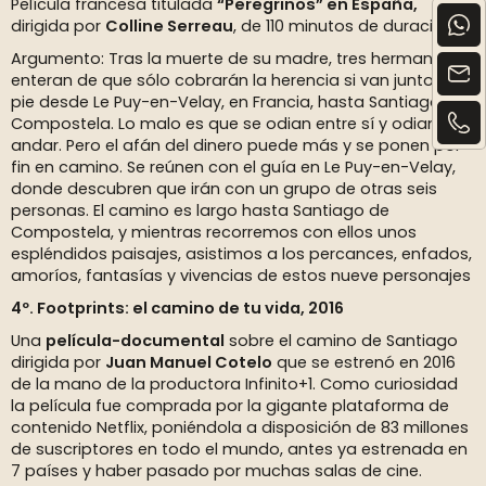
Película francesa titulada
“Peregrinos” en España,
dirigida por
Colline Serreau
, de 110 minutos de duración.
Argumento: Tras la muerte de su madre, tres hermanos se
enteran de que sólo cobrarán la herencia si van juntos a
pie desde Le Puy-en-Velay, en Francia, hasta Santiago de
Compostela. Lo malo es que se odian entre sí y odian
andar. Pero el afán del dinero puede más y se ponen por
fin en camino. Se reúnen con el guía en Le Puy-en-Velay,
donde descubren que irán con un grupo de otras seis
personas. El camino es largo hasta Santiago de
Compostela, y mientras recorremos con ellos unos
espléndidos paisajes, asistimos a los percances, enfados,
amoríos, fantasías y vivencias de estos nueve personajes
4º. Footprints: el camino de tu vida, 2016
Una
película-documental
sobre el camino de Santiago
dirigida por
Juan Manuel Cotelo
que se estrenó en 2016
de la mano de la productora Infinito+1. Como curiosidad
la película fue comprada por la gigante plataforma de
contenido Netflix, poniéndola a disposición de 83 millones
de suscriptores en todo el mundo, antes ya estrenada en
7 países y haber pasado por muchas salas de cine.