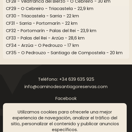
CF28 - Villafranca del Bierzo - O Cebreiro - 30 km
CF29 - O Cebreiro - Triacastela - 22,9 km
CF30 - Triacastela - Sarria - 22 km
CF31 - Sarria - Portomarín - 22 km
CF32 - Portomarín - Palas del Rei - 23,9 km
CF33 - Palas del Rei - Arzúa - 28,6 km
CF34 - Arzúa - O Pedrouzo - 17 km
CF35 - O Pedrouzo - Santiago de Compostela - 20 km
Teléfono: +34 639 635 925
info@caminodesantiagoreservas.com
Facebook
Instagram
Utilizamos cookies para ofrecerle una mejor
Aviso legal
Política de privacidad
Política de cookies
FAQ
Blog
experiencia de navegación, analizar el tráfico del
sitio, personalizar el contenido y publicar anuncios
Copyright © 2026 Camino de Santiago Reservas. Todos los
específicos.
derechos reservados