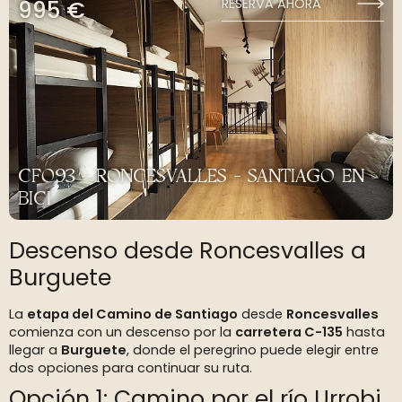
995 €
RESERVA AHORA
CF093 - RONCESVALLES - SANTIAGO EN
BICI
Descenso desde Roncesvalles a
Burguete
La
etapa del Camino de Santiago
desde
Roncesvalles
comienza con un descenso por la
carretera C-135
hasta
llegar a
Burguete
, donde el peregrino puede elegir entre
dos opciones para continuar su ruta.
Opción 1: Camino por el río Urrobi