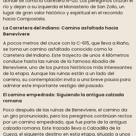
donde se toma la carretera N-120. Los peregrinos cruzan el
río y dejan a su izquierda el Monasterio de San Zoilo, un
lugar de gran valor histórico y espiritual en el recorrido
hacia Compostela.
La Carretera del Indiano: Camino asfaltado hacia
Benevívere
A pocos metros del cruce con la C-615, que lleva a Riaño,
se toma un camino asfaltado conocido como la
Carretera del Indiano. Este trayecto de unos 4 kilómetros
conduce hasta las ruinas de la famosa Abadía de
Benevívere, uno de los puntos históricos más interesantes
de la etapa. Aunque las ruinas están a un lado del
camino, su contemplación invita a una breve pausa para
admirar este importante vestigio del pasado.
El camino empedrado: Siguiendo la antigua calzada
romana
Poco después de las ruinas de Benevívere, el camino da
un giro pronunciado, pero los peregrinos continúan rectos
por un camino empedrado, que fue parte de la antigua
calzada romana. Este trazado lleva a Calzadilla de la
Cueza, el siguiente destino en esta etapa, situado a unos