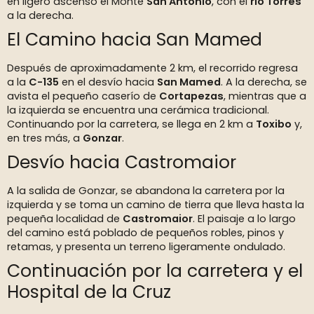
en ligero ascenso el Monte
San Antonio
, con el
río Torres
a la derecha.
El Camino hacia San Mamed
Después de aproximadamente 2 km, el recorrido regresa
a la
C-135
en el desvío hacia
San Mamed
. A la derecha, se
avista el pequeño caserío de
Cortapezas
, mientras que a
la izquierda se encuentra una cerámica tradicional.
Continuando por la carretera, se llega en 2 km a
Toxibo
y,
en tres más, a
Gonzar
.
Desvío hacia Castromaior
A la salida de Gonzar, se abandona la carretera por la
izquierda y se toma un camino de tierra que lleva hasta la
pequeña localidad de
Castromaior
. El paisaje a lo largo
del camino está poblado de pequeños robles, pinos y
retamas, y presenta un terreno ligeramente ondulado.
Continuación por la carretera y el
Hospital de la Cruz