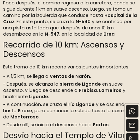
Poco después, el camino regresa a la carretera, donde se
sigue durante 1 km en suave ascenso. Luego, se toma un
camino por la izquierda que conduce hasta
Hospital de la
Cruz
. En este punto, se cruza la
N-540
y se continúa por
una pista asfaltada que, después de unos 10 km,
desemboca en la
N-547
, en la localidad de
Brea
.
Recorrido de 10 km: Ascensos y
Descensos
Este tramo de 10 km recorre varios puntos importantes:
A 1,5 km, se llega a
Ventas de Narón
.
Después, se alcanza la
sierra de Ligonde
en suave
ascenso, y luego se desciende a
Prebisa
,
Lameiros
y
finalmente
Ligonde
.
A continuación, se cruza el
río Ligonde
y se asciende
hasta
Eirexe
, para continuar la subida hasta la carretera
de
Monterroso
.
Desde allí, se inicia el descenso hacia
Portos
.
Desvío hacia el Templo de Vilar